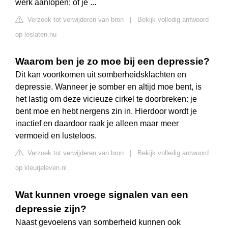
werk aanlopen; of je ...
Verzoek tot verwijderen van bron
|
Bekijk volledig antwoord
op loslaten.nu
Waarom ben je zo moe bij een depressie?
Dit kan voortkomen uit somberheidsklachten en
depressie. Wanneer je somber en altijd moe bent, is
het lastig om deze vicieuze cirkel te doorbreken: je
bent moe en hebt nergens zin in. Hierdoor wordt je
inactief en daardoor raak je alleen maar meer
vermoeid en lusteloos.
Verzoek tot verwijderen van bron
|
Bekijk volledig antwoord
op kleurjeleven.nl
Wat kunnen vroege signalen van een
depressie zijn?
Naast gevoelens van somberheid kunnen ook