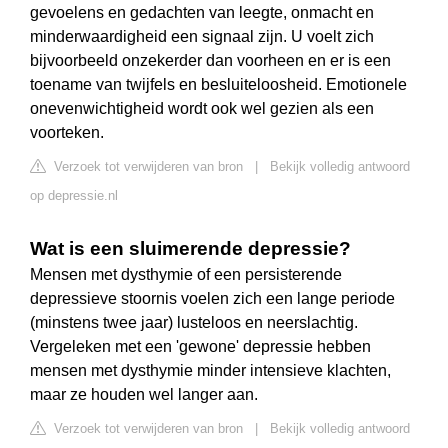
gevoelens en gedachten van leegte, onmacht en
minderwaardigheid een signaal zijn. U voelt zich
bijvoorbeeld onzekerder dan voorheen en er is een
toename van twijfels en besluiteloosheid. Emotionele
onevenwichtigheid wordt ook wel gezien als een
voorteken.
Verzoek tot verwijderen van bron
|
Bekijk volledig antwoord
op depressie.nl
Wat is een sluimerende depressie?
Mensen met dysthymie of een persisterende
depressieve stoornis voelen zich een lange periode
(minstens twee jaar) lusteloos en neerslachtig.
Vergeleken met een 'gewone' depressie hebben
mensen met dysthymie minder intensieve klachten,
maar ze houden wel langer aan.
Verzoek tot verwijderen van bron
|
Bekijk volledig antwoord