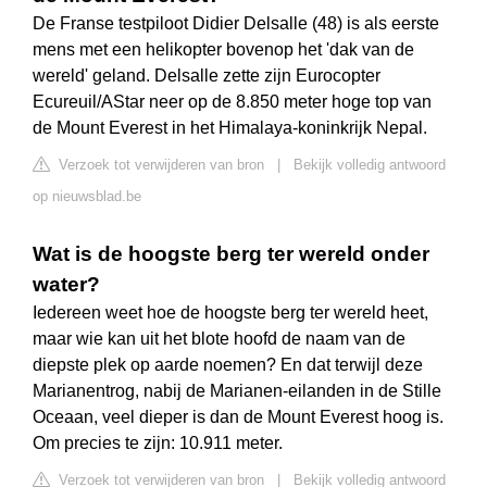
De Franse testpiloot Didier Delsalle (48) is als eerste
mens met een helikopter bovenop het 'dak van de
wereld' geland. Delsalle zette zijn Eurocopter
Ecureuil/AStar neer op de 8.850 meter hoge top van
de Mount Everest in het Himalaya-koninkrijk Nepal.
Verzoek tot verwijderen van bron
|
Bekijk volledig antwoord
op nieuwsblad.be
Wat is de hoogste berg ter wereld onder
water?
Iedereen weet hoe de hoogste berg ter wereld heet,
maar wie kan uit het blote hoofd de naam van de
diepste plek op aarde noemen? En dat terwijl deze
Marianentrog, nabij de Marianen-eilanden in de Stille
Oceaan, veel dieper is dan de Mount Everest hoog is.
Om precies te zijn: 10.911 meter.
Verzoek tot verwijderen van bron
|
Bekijk volledig antwoord