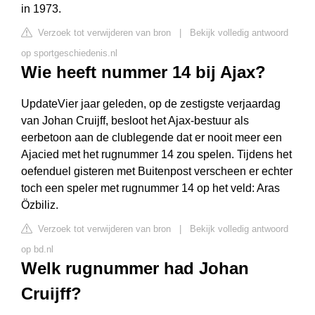
in 1973.
Verzoek tot verwijderen van bron
|
Bekijk volledig antwoord
op sportgeschiedenis.nl
Wie heeft nummer 14 bij Ajax?
UpdateVier jaar geleden, op de zestigste verjaardag
van Johan Cruijff, besloot het Ajax-bestuur als
eerbetoon aan de clublegende dat er nooit meer een
Ajacied met het rugnummer 14 zou spelen. Tijdens het
oefenduel gisteren met Buitenpost verscheen er echter
toch een speler met rugnummer 14 op het veld: Aras
Özbiliz.
Verzoek tot verwijderen van bron
|
Bekijk volledig antwoord
op bd.nl
Welk rugnummer had Johan
Cruijff?