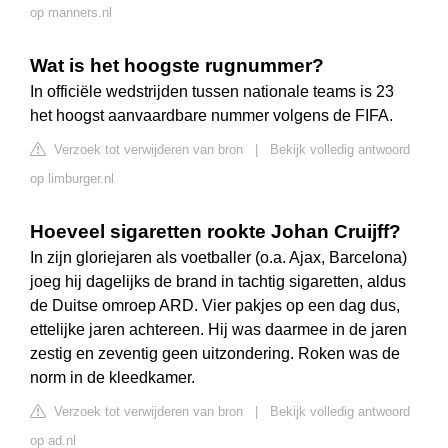
op manners.nl
Wat is het hoogste rugnummer?
In officiële wedstrijden tussen nationale teams is 23
het hoogst aanvaardbare nummer volgens de FIFA.
Verzoek tot verwijderen van bron
|
Bekijk volledig antwoord
op limburger.nl
Hoeveel sigaretten rookte Johan Cruijff?
In zijn gloriejaren als voetballer (o.a. Ajax, Barcelona)
joeg hij dagelijks de brand in tachtig sigaretten, aldus
de Duitse omroep ARD. Vier pakjes op een dag dus,
ettelijke jaren achtereen. Hij was daarmee in de jaren
zestig en zeventig geen uitzondering. Roken was de
norm in de kleedkamer.
Verzoek tot verwijderen van bron
|
Bekijk volledig antwoord
op ad.nl