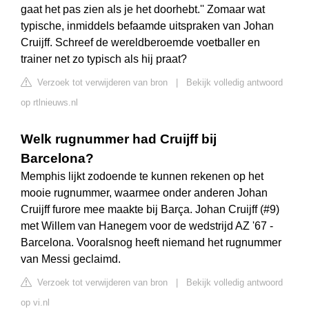
gaat het pas zien als je het doorhebt.'' Zomaar wat
typische, inmiddels befaamde uitspraken van Johan
Cruijff. Schreef de wereldberoemde voetballer en
trainer net zo typisch als hij praat?
Verzoek tot verwijderen van bron
|
Bekijk volledig antwoord
op rtlnieuws.nl
Welk rugnummer had Cruijff bij
Barcelona?
Memphis lijkt zodoende te kunnen rekenen op het
mooie rugnummer, waarmee onder anderen Johan
Cruijff furore mee maakte bij Barça. Johan Cruijff (#9)
met Willem van Hanegem voor de wedstrijd AZ '67 -
Barcelona. Vooralsnog heeft niemand het rugnummer
van Messi geclaimd.
Verzoek tot verwijderen van bron
|
Bekijk volledig antwoord
op vi.nl