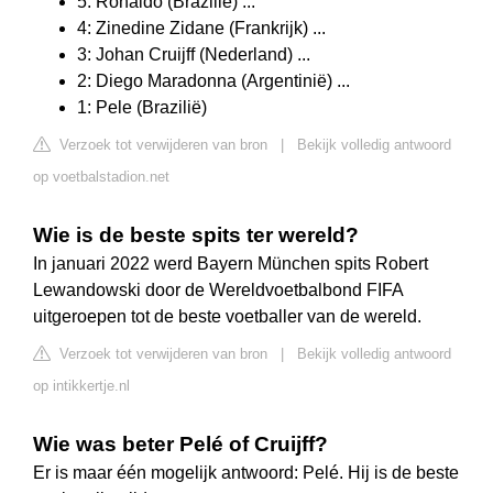
5: Ronaldo (Brazilië) ...
4: Zinedine Zidane (Frankrijk) ...
3: Johan Cruijff (Nederland) ...
2: Diego Maradonna (Argentinië) ...
1: Pele (Brazilië)
Verzoek tot verwijderen van bron
|
Bekijk volledig antwoord
op voetbalstadion.net
Wie is de beste spits ter wereld?
In januari 2022 werd Bayern München spits Robert
Lewandowski door de Wereldvoetbalbond FIFA
uitgeroepen tot de beste voetballer van de wereld.
Verzoek tot verwijderen van bron
|
Bekijk volledig antwoord
op intikkertje.nl
Wie was beter Pelé of Cruijff?
Er is maar één mogelijk antwoord: Pelé. Hij is de beste