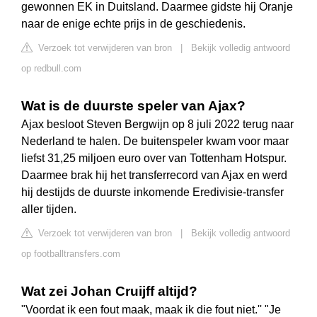
gewonnen EK in Duitsland. Daarmee gidste hij Oranje
naar de enige echte prijs in de geschiedenis.
Verzoek tot verwijderen van bron
|
Bekijk volledig antwoord
op redbull.com
Wat is de duurste speler van Ajax?
Ajax besloot Steven Bergwijn op 8 juli 2022 terug naar
Nederland te halen. De buitenspeler kwam voor maar
liefst 31,25 miljoen euro over van Tottenham Hotspur.
Daarmee brak hij het transferrecord van Ajax en werd
hij destijds de duurste inkomende Eredivisie-transfer
aller tijden.
Verzoek tot verwijderen van bron
|
Bekijk volledig antwoord
op footballtransfers.com
Wat zei Johan Cruijff altijd?
"Voordat ik een fout maak, maak ik die fout niet.'' "Je