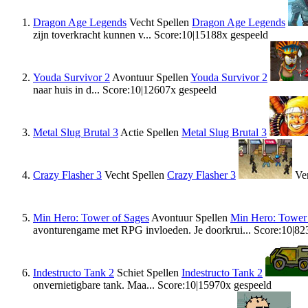
Dragon Age Legends
Vecht Spellen
Dragon Age Legends
zijn toverkracht kunnen v...
Score:
10
|
15188
x gespeeld
Youda Survivor 2
Avontuur Spellen
Youda Survivor 2
naar huis in d...
Score:
10
|
12607
x gespeeld
Metal Slug Brutal 3
Actie Spellen
Metal Slug Brutal 3
Crazy Flasher 3
Vecht Spellen
Crazy Flasher 3
Ver
Min Hero: Tower of Sages
Avontuur Spellen
Min Hero: Tower 
avonturengame met RPG invloeden. Je doorkrui...
Score:
10
|
82
Indestructo Tank 2
Schiet Spellen
Indestructo Tank 2
onvernietigbare tank. Maa...
Score:
10
|
15970
x gespeeld