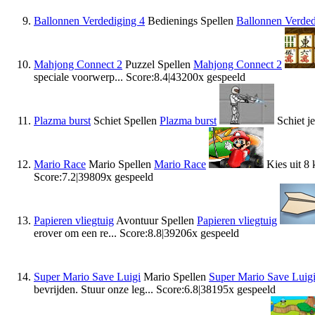
Ballonnen Verdediging 4
Bedienings Spellen
Ballonnen Verded
Mahjong Connect 2
Puzzel Spellen
Mahjong Connect 2
speciale voorwerp...
Score:
8.4
|
43200
x gespeeld
Plazma burst
Schiet Spellen
Plazma burst
Schiet je
Mario Race
Mario Spellen
Mario Race
Kies uit 8 
Score:
7.2
|
39809
x gespeeld
Papieren vliegtuig
Avontuur Spellen
Papieren vliegtuig
erover om een re...
Score:
8.8
|
39206
x gespeeld
Super Mario Save Luigi
Mario Spellen
Super Mario Save Luig
bevrijden. Stuur onze leg...
Score:
6.8
|
38195
x gespeeld