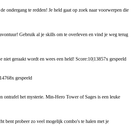
de ondergang te redden! Je held gaat op zoek naar voorwerpen die
 avontuur! Gebruik al je skills om te overleven en vind je weg terug
je niet geraakt wordt en wees een held!
Score:
10
|
13857
x gespeeld
14768
x gespeeld
ontrafel het mysterie. Min-Hero Tower of Sages is een leuke
cht bent probeer zo veel mogelijk combo's te halen met je