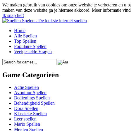
We maken gebruik van cookies om onze website te verbeteren en u pass
maken van deze website ga je hiermee akkoord. Meer informatie vind
Ik snap het!
Home
Alle Spellen
Top Spellen
Populaire Spellen
Veelgestelde Vragen
Game Categorieën
Actie Spellen
Avontuur Spellen
Bedienings Spellen
Behendigheid Spellen
Dora Spellen
Klassieke Spellen
Leer spellen
Mario Spellen
Meiden Spellen