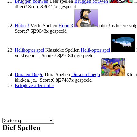
Bruggen bouwen
Leer spellen
Bruggen bouwen
Ha
direct!
Score:
8
|
30115
x gespeeld
Hobo 3
Vecht Spellen
Hobo 3
obo 3 is het vervolg
Score:
7.6
|
29643
x gespeeld
Helikopter spel
Klassieke Spellen
Helikopter spel
verslavend ...
Score:
7.8
|
29180
x gespeeld
Dora en Diego
Dora Spellen
Dora en Diego
Kleur 
klikken, je...
Score:
6.8
|
27487
x gespeeld
Bekijk ze allemaal »
Dief Spellen