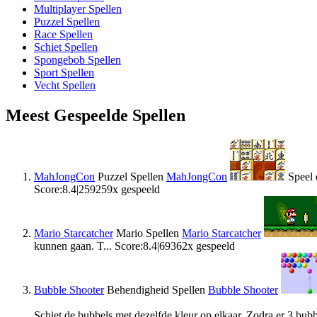
Multiplayer Spellen
Puzzel Spellen
Race Spellen
Schiet Spellen
Spongebob Spellen
Sport Spellen
Vecht Spellen
Meest Gespeelde Spellen
MahJongCon
Puzzel Spellen
MahJongCon
Speel 
Score:
8.4
|
259259
x gespeeld
Mario Starcatcher
Mario Spellen
Mario Starcatcher
kunnen gaan. T...
Score:
8.4
|
69362
x gespeeld
Bubble Shooter
Behendigheid Spellen
Bubble Shooter
Schiet de bubbels met dezelfde kleur op elkaar. Zodra er 3 bubbe