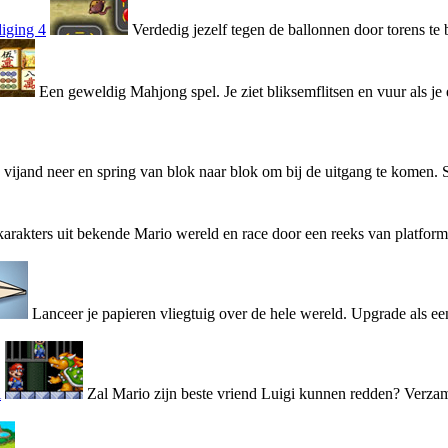
iging 4
Verdedig jezelf tegen de ballonnen door torens t
Een geweldig Mahjong spel. Je ziet bliksemflitsen en vuur als je 
 vijand neer en spring van blok naar blok om bij de uitgang te komen.
karakters uit bekende Mario wereld en race door een reeks van platform 
Lanceer je papieren vliegtuig over de hele wereld. Upgrade als ee
i
Zal Mario zijn beste vriend Luigi kunnen redden? Verzame