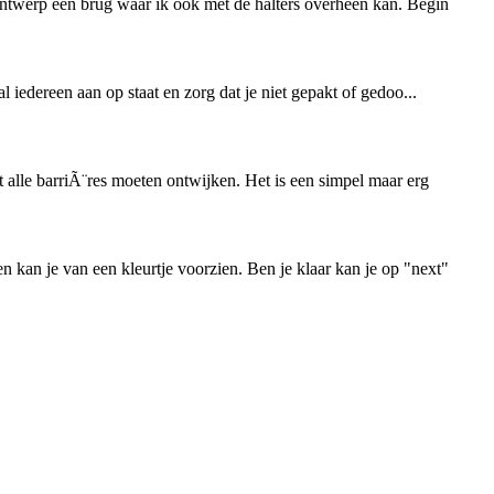
Ontwerp een brug waar ik ook met de halters overheen kan. Begin
 iedereen aan op staat en zorg dat je niet gepakt of gedoo...
lt alle barriÃ¨res moeten ontwijken. Het is een simpel maar erg
kan je van een kleurtje voorzien. Ben je klaar kan je op "next"