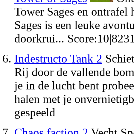
Tower Sages en ontrafel 
Sages is een leuke avon
doorkrui...
Score:
10
|
823
Indestructo Tank 2
Schie
Rij door de vallende bom
je in de lucht bent probe
halen met je onvernietigb
gespeeld
Chaos faction 2
Vecht Sp