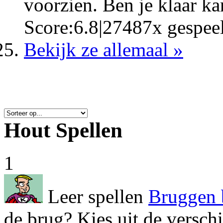
voorzien. Ben je klaar kan
Score:
6.8
|
27487
x gespee
Bekijk ze allemaal »
Hout Spellen
1
Leer spellen
Bruggen
de brug? Kies uit de versc