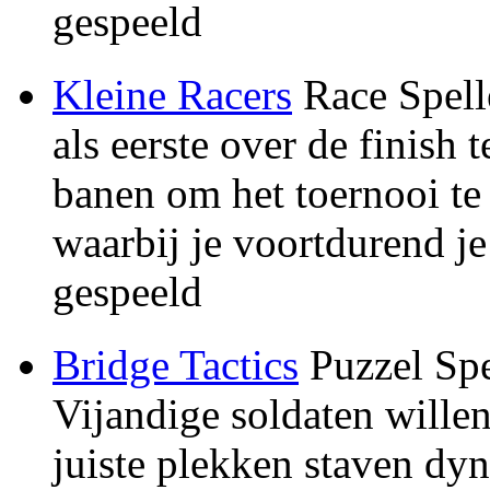
gespeeld
Kleine Racers
Race Spell
als eerste over de finish
banen om het toernooi te 
waarbij je voortdurend je 
gespeeld
Bridge Tactics
Puzzel Sp
Vijandige soldaten willen
juiste plekken staven dyn