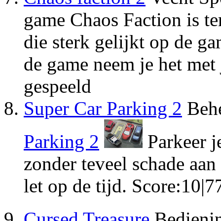
game Chaos Faction is te
die sterk gelijkt op de 
de game neem je het met j
gespeeld
Super Car Parking 2
Beh
Parking 2
Parkeer j
zonder teveel schade aan 
let op de tijd.
Score:
10
|
7
Cursed Treasure
Bedieni