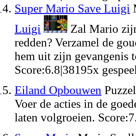
Super Mario Save Luigi
Luigi
Zal Mario zij
redden? Verzamel de goud
hem uit zijn gevangenis t
Score:
6.8
|
38195
x gespee
Eiland Opbouwen
Puzzel
Voer de acties in de goed
laten volgroeien.
Score:
7