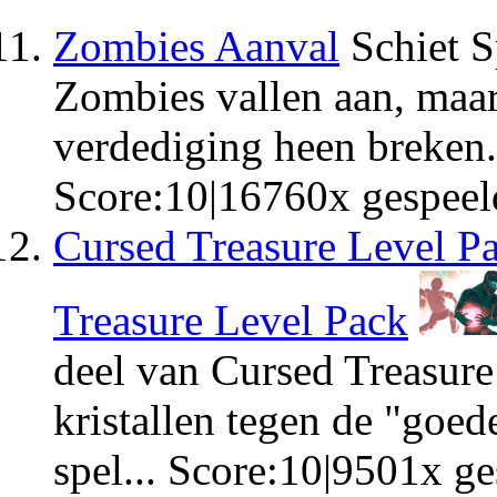
Zombies Aanval
Schiet S
Zombies vallen aan, maar
verdediging heen breken. 
Score:
10
|
16760
x gespeel
Cursed Treasure Level P
Treasure Level Pack
deel van Cursed Treasure 
kristallen tegen de "goed
spel...
Score:
10
|
9501
x ge