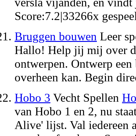
versla vijanden, en vindt 
Score:
7.2
|
33266
x gespee
Bruggen bouwen
Leer sp
Hallo! Help jij mij over 
ontwerpen. Ontwerp een b
overheen kan. Begin dire
Hobo 3
Vecht Spellen
Ho
van Hobo 1 en 2, nu staa
Alive' lijst. Val iedereen 