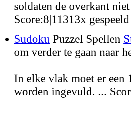
soldaten de overkant niet 
Score:
8
|
11313
x gespeeld
Sudoku
Puzzel Spellen
S
om verder te gaan naar he
In elke vlak moet er een 1,
worden ingevuld. ...
Scor