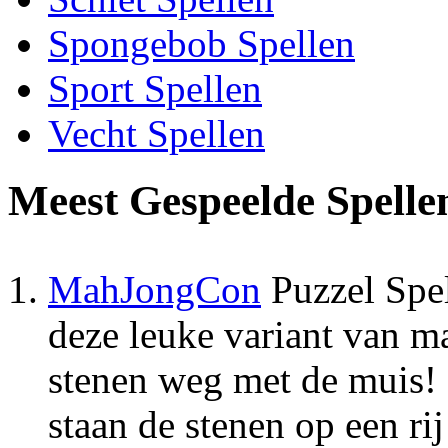
Spongebob Spellen
Sport Spellen
Vecht Spellen
Meest Gespeelde Spelle
MahJongCon
Puzzel Spe
deze leuke variant van m
stenen weg met de muis! 
staan de stenen op een ri