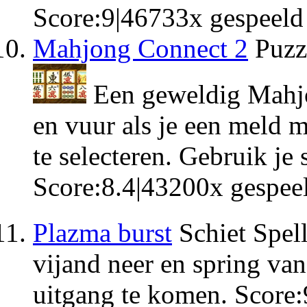
Score:
9
|
46733
x gespeeld
Mahjong Connect 2
Puzz
Een geweldig Mahjon
en vuur als je een meld 
te selecteren. Gebruik je 
Score:
8.4
|
43200
x gespee
Plazma burst
Schiet Spel
vijand neer en spring van
uitgang te komen.
Score: