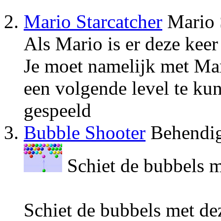
Mario Starcatcher
Mario 
Als Mario is er deze keer
Je moet namelijk met Mar
een volgende level te kun
gespeeld
Bubble Shooter
Behendig
Schiet de bubbels m
Schiet de bubbels met dez