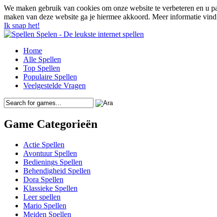
We maken gebruik van cookies om onze website te verbeteren en u pass
maken van deze website ga je hiermee akkoord. Meer informatie vind
Ik snap het!
Home
Alle Spellen
Top Spellen
Populaire Spellen
Veelgestelde Vragen
Game Categorieën
Actie Spellen
Avontuur Spellen
Bedienings Spellen
Behendigheid Spellen
Dora Spellen
Klassieke Spellen
Leer spellen
Mario Spellen
Meiden Spellen