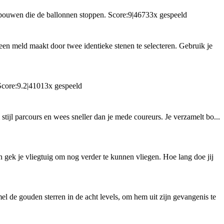
e bouwen die de ballonnen stoppen.
Score:
9
|
46733
x gespeeld
een meld maakt door twee identieke stenen te selecteren. Gebruik je
Score:
9.2
|
41013
x gespeeld
stijl parcours en wees sneller dan je mede coureurs. Je verzamelt bo...
n gek je vliegtuig om nog verder te kunnen vliegen. Hoe lang doe jij
l de gouden sterren in de acht levels, om hem uit zijn gevangenis te