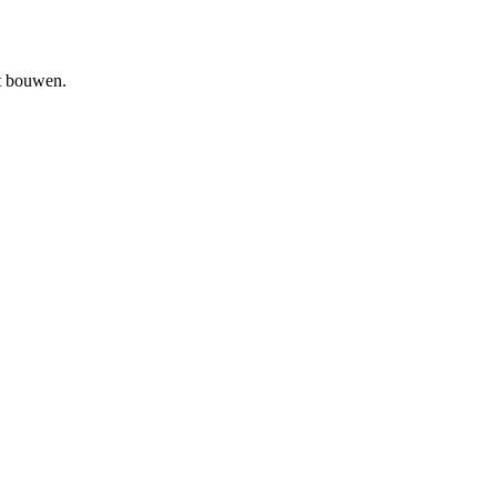
nt bouwen.