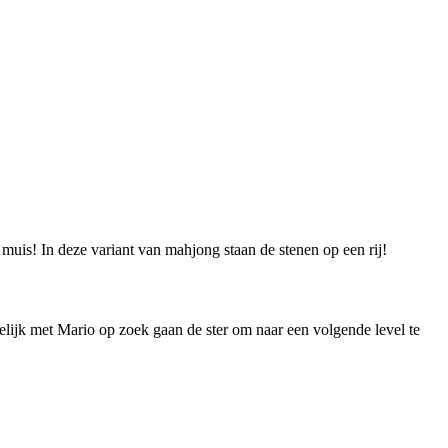
uis! In deze variant van mahjong staan de stenen op een rij!
elijk met Mario op zoek gaan de ster om naar een volgende level te