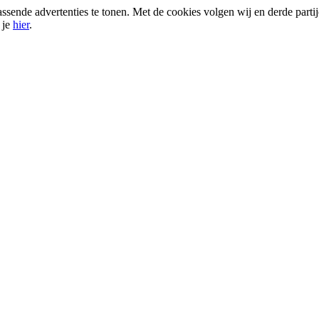
ende advertenties te tonen. Met de cookies volgen wij en derde partij
 je
hier
.