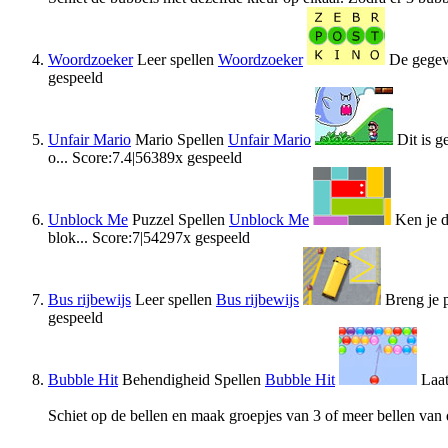
Woordzoeker
Leer spellen
Woordzoeker
De gegeve
gespeeld
Unfair Mario
Mario Spellen
Unfair Mario
Dit is g
o...
Score:
7.4
|
56389
x gespeeld
Unblock Me
Puzzel Spellen
Unblock Me
Ken je di
blok...
Score:
7
|
54297
x gespeeld
Bus rijbewijs
Leer spellen
Bus rijbewijs
Breng je p
gespeeld
Bubble Hit
Behendigheid Spellen
Bubble Hit
Laat
Schiet op de bellen en maak groepjes van 3 of meer bellen van 