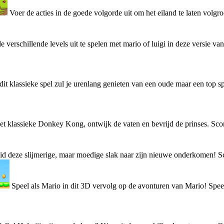
Voer de acties in de goede volgorde uit om het eiland te laten volgr
e verschillende levels uit te spelen met mario of luigi in deze versie 
dit klassieke spel zul je urenlang genieten van een oude maar een top 
t klassieke Donkey Kong, ontwijk de vaten en bevrijd de prinses.
Sco
d deze slijmerige, maar moedige slak naar zijn nieuwe onderkomen!
S
Speel als Mario in dit 3D vervolg op de avonturen van Mario! Speel