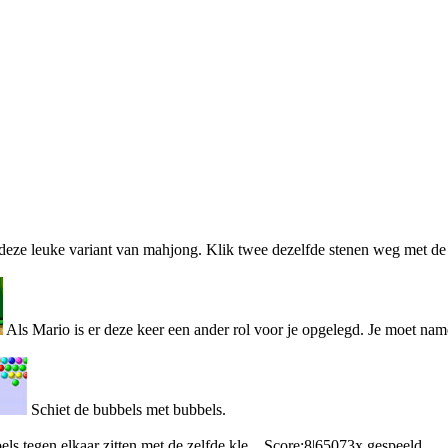
deze leuke variant van mahjong. Klik twee dezelfde stenen weg met de m
Als Mario is er deze keer een ander rol voor je opgelegd. Je moet nam
Schiet de bubbels met bubbels.
ls tegen elkaar zitten met de zelfde kle...
Score:
8
|
65073
x gespeeld