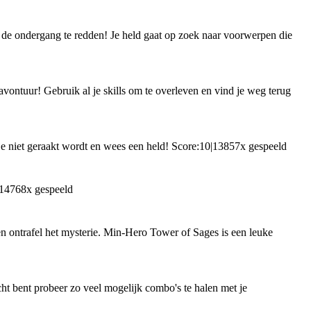
de ondergang te redden! Je held gaat op zoek naar voorwerpen die
 avontuur! Gebruik al je skills om te overleven en vind je weg terug
je niet geraakt wordt en wees een held!
Score:
10
|
13857
x gespeeld
14768
x gespeeld
ontrafel het mysterie. Min-Hero Tower of Sages is een leuke
cht bent probeer zo veel mogelijk combo's te halen met je