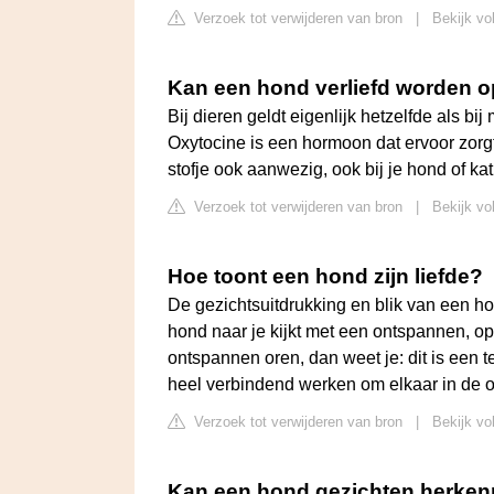
Verzoek tot verwijderen van bron
|
Bekijk vo
Kan een hond verliefd worden 
Bij dieren geldt eigenlijk hetzelfde als bi
Oxytocine is een hormoon dat ervoor zorgt d
stofje ook aanwezig, ook bij je hond of kat
Verzoek tot verwijderen van bron
|
Bekijk vo
Hoe toont een hond zijn liefde?
De gezichtsuitdrukking en blik van een hon
hond naar je kijkt met een ontspannen,
ontspannen oren, dan weet je: dit is een t
heel verbindend werken om elkaar in de o
Verzoek tot verwijderen van bron
|
Bekijk vo
Kan een hond gezichten herke