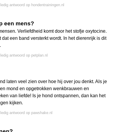
lledig antwoord op hondentrainingen.nl
op een mens?
j mensen. Verliefdheid komt door het stofje oxytocine.
at een band versterkt wordt. In het dierenrijk is dit
.
lledig antwoord op petplan.nl
d laten veel zien over hoe hij over jou denkt. Als je
 open mond en opgetrokken wenkbrauwen en
eken van liefde! Is je hond ontspannen, dan kan het
gen kijken.
lledig antwoord op pawshake.nl
nnen?