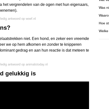
a het vergrendelen van de ogen met hun eigenaars,
Was n
toenemen).
Waaro
lledig antwoord op woef.nl
Hoe st
ens?
Welke 
laatstrekken niet. Een hond, en zeker een vreemde
eer we op hem afkomen en zonder te knipperen
 dominant gedrag en aan hun reactie is dat meteen te
lledig antwoord op animalstoday.nl
d gelukkig is