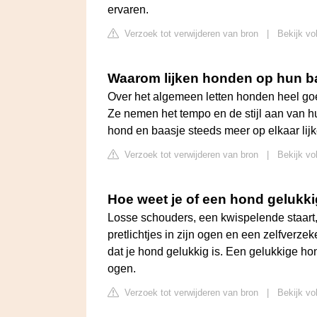
ervaren.
Verzoek tot verwijderen van bron
|
Bekijk vo
Waarom lijken honden op hun b
Over het algemeen letten honden heel go
Ze nemen het tempo en de stijl aan van h
hond en baasje steeds meer op elkaar lijk
Verzoek tot verwijderen van bron
|
Bekijk vo
Hoe weet je of een hond gelukki
Losse schouders, een kwispelende staart,
pretlichtjes in zijn ogen en een zelfverzek
dat je hond gelukkig is. Een gelukkige hond 
ogen.
Verzoek tot verwijderen van bron
|
Bekijk vo