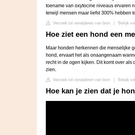
toename van oxytocine niveaus ervaren n
terwijl mensen maar liefst 300% hebben 
Verzoek tot verwijderen van bron
|
Bekijk vo
Hoe ziet een hond een m
Maar honden herkennen die menselijke ge
hond, ervaart het als onaangenaam wann
recht in de ogen kijken. Dit komt over als
zien.
Verzoek tot verwijderen van bron
|
Bekijk vo
Hoe kan je zien dat je hon