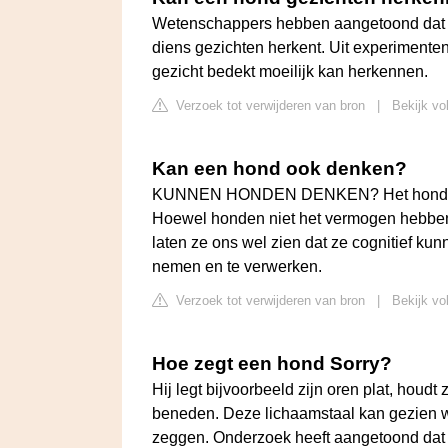
Wetenschappers hebben aangetoond dat e
diens gezichten herkent. Uit experimenten
gezicht bedekt moeilijk kan herkennen.
Verzoek tot verwijderen van bron
|
Bekijk vo
Kan een hond ook denken?
KUNNEN HONDEN DENKEN? Het hondenbrein
Hoewel honden niet het vermogen hebben
laten ze ons wel zien dat ze cognitief k
nemen en te verwerken.
Verzoek tot verwijderen van bron
|
Bekijk vo
Hoe zegt een hond Sorry?
Hij legt bijvoorbeeld zijn oren plat, houdt 
beneden. Deze lichaamstaal kan gezien w
zeggen. Onderzoek heeft aangetoond dat ho