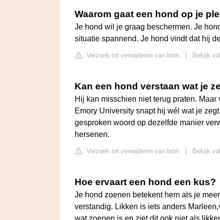
Waarom gaat een hond op je plek
Je hond wil je graag beschermen. Je hond 
situatie spannend. Je hond vindt dat hij d
Verzoek tot verwijderen van bron
|
Bekijk vo
Kan een hond verstaan wat je z
Hij kan misschien niet terug praten. Ma
Emory University snapt hij wél wat je ze
gesproken woord op dezelfde manier verwe
hersenen.
Verzoek tot verwijderen van bron
|
Bekijk vo
Hoe ervaart een hond een kus?
Je hond zoenen betekent hem als je meerd
verstandig. Likken is iets anders Marleen
wat zoenen is en ziet dit ook niet als lik