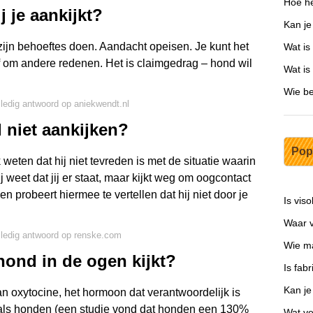
Hoe he
 je aankijkt?
Kan je
zijn behoeftes doen. Aandacht opeisen. Je kunt het
Wat is
of om andere redenen. Het is claimgedrag – hond wil
Wat is
Wie be
lledig antwoord op aniekwendt.nl
niet aankijken?
Pop
 weten dat hij niet tevreden is met de situatie waarin
j weet dat jij er staat, maar kijkt weg om oogcontact
 en probeert hiermee te vertellen dat hij niet door je
Is vis
Waar v
lledig antwoord op renske.com
Wie m
 hond in de ogen kijkt?
Is fab
Kan je
an oxytocine, het hormoon dat verantwoordelijk is
n als honden (een studie vond dat honden een 130%
Wat ve