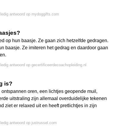
lledig antwoord op mydoggifts.com
aasjes?
ed op hun baasje. Ze gaan zich hetzelfde gedragen.
un baasje. Ze imiteren het gedrag en daardoor gaan
en.
lledig antwoord op gecertificeerdecoachopleiding.nl
g is?
 ontspannen oren, een lichtjes geopende muil,
erde uitstraling zijn allemaal overduidelijke tekenen
ziet er relaxed uit en heeft pretlichtjes in zijn
lledig antwoord op justrussel.com