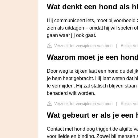
Wat denkt een hond als hij
Hij communiceert iets, moet bijvoorbeeld 
zien als uitdagen – omdat hij wil spelen 
gaan waar jij ook gaat.
Verzoek tot verwijderen van bron
|
Bekijk vo
Waarom moet je een hond 
Door weg te kijken laat een hond duidelijk
je hem hebt gebracht. Hij laat weten dat hi
te vermijden. Hij zal statisch blijven staan
benaderd wilt worden.
Verzoek tot verwijderen van bron
|
Bekijk vo
Wat gebeurt er als je een
Contact met hond oog triggert de afgifte v
voor liefde en binding. Zowel bij mense