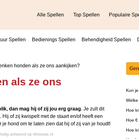
Alle Spellen
Top Spellen
Populaire Sp
uur Spellen
Bedienings Spellen
Behendigheid Spellen
nken honden als ze ons aankijken?
Ger
n als ze ons
Kun je
Welke 
blik, dan mag hij of zij jou erg graag
. Je zult dit
Hoe kr
ij of zij kwispelt met de staart en/of heeft een
Hoe €
e hond om te laten zien dat hij of zij van je houdt!
Hoe kr
lledig antwoord op rtlnieuws.nl