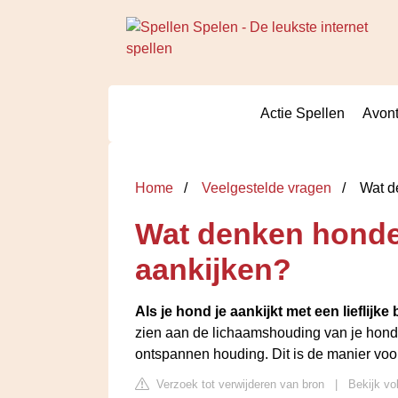
Actie Spellen
Avont
Home
Veelgestelde vragen
Wat de
Wat denken honde
aankijken?
Als je hond je aankijkt met een lieflijke 
zien aan de lichaamshouding van je hond. H
ontspannen houding. Dit is de manier voor j
Verzoek tot verwijderen van bron
|
Bekijk vo