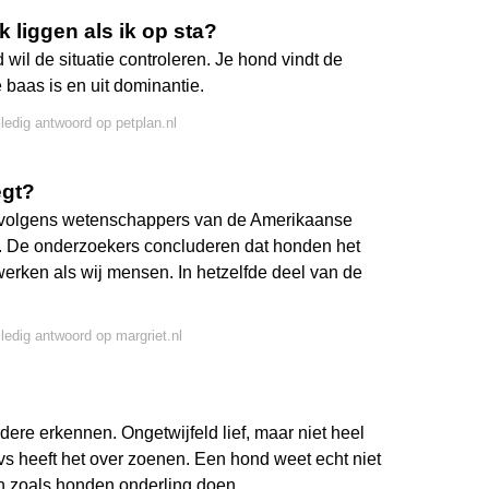
 liggen als ik op sta?
wil de situatie controleren. Je hond vindt de
e baas is en uit dominantie.
lledig antwoord op petplan.nl
egt?
ar volgens wetenschappers van de Amerikaanse
gt. De onderzoekers concluderen dat honden het
rken als wij mensen. In hetzelfde deel van de
lledig antwoord op margriet.nl
ere erkennen. Ongetwijfeld lief, maar niet heel
,vs heeft het over zoenen. Een hond weet echt niet
ken zoals honden onderling doen.